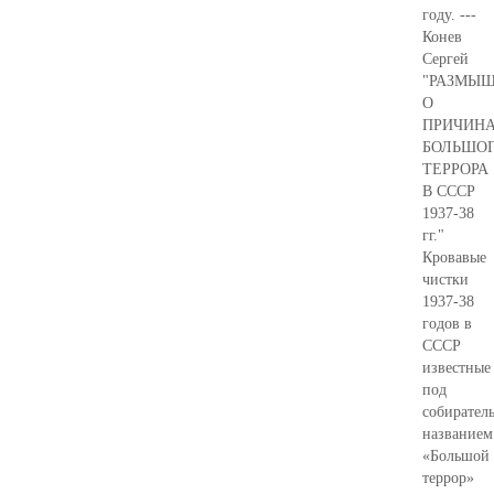
году. ---
Конев
Сергей
"РАЗМЫ
О
ПРИЧИН
БОЛЬШО
ТЕРРОРА
В СССР
1937-38
гг."
Кровавые
чистки
1937-38
годов в
СССР
известные
под
собирател
названием
«Большой
террор»