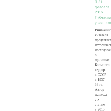
21
февраля
2016
Публикац
участнико
Внимани
читателя
предлагает
историчес
исследова
о
причинах
Большого
террора
в СССР
в 1937-
38 гг.
Автор
написал
эту
статью
в 2015