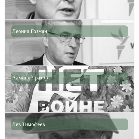
Леонид Гозман
Администратор
Лев Тимофеев