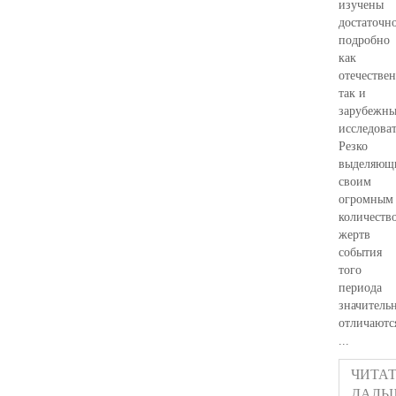
изучены
достаточн
подробно
как
отечестве
так и
зарубежн
исследова
Резко
выделяющ
своим
огромным
количеств
жертв
события
того
периода
значитель
отличаютс
...
ЧИТАТ
ДАЛЬ