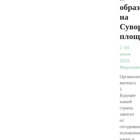
обра
на
Суво
площ
04
июня
2015
Меропри
Организат
митинга:
1.
Будущее
нашей
страны
зависит
от
сегодняшн
положени
науки и