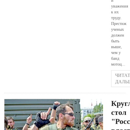
и
уважения
к их
труду.
Престиж
ученых
должен
быть
выше,
чем у
банд
мотоц...
ЧИТАТ
ДАЛЬ
Круг
стол
"Рос