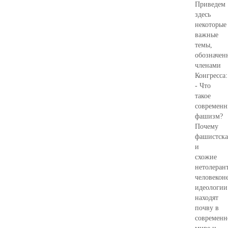
Приведем
здесь
некоторые
важные
темы,
обозначен
членами
Конгресса:
- Что
такое
современ
фашизм?
Почему
фашистска
и
схожие
нетолеран
человекон
идеологии
находят
почву в
современ