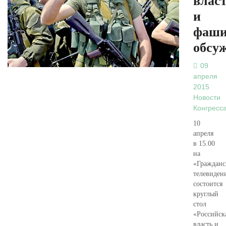
влас
и
фаши
обсу
09
апреля
2015
Новости
Конгресс
10
апреля
в 15.00
на
«Гражданс
телевиден
состоится
круглый
стол
«Российск
власть и