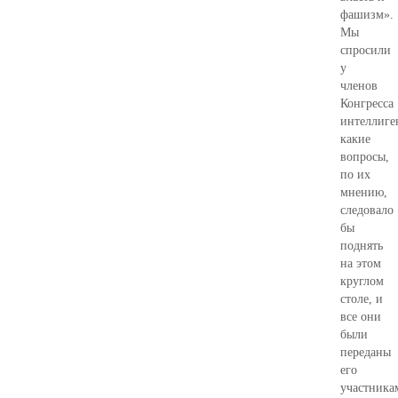
фашизм».
Мы
спросили
у
членов
Конгресса
интеллиге
какие
вопросы,
по их
мнению,
следовало
бы
поднять
на этом
круглом
столе, и
все они
были
переданы
его
участника