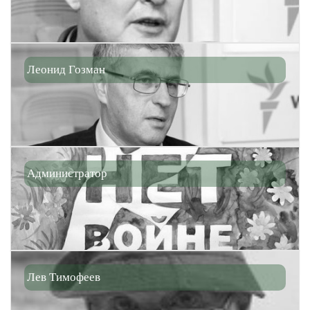
Леонид Гозман
Администратор
Лев Тимофеев