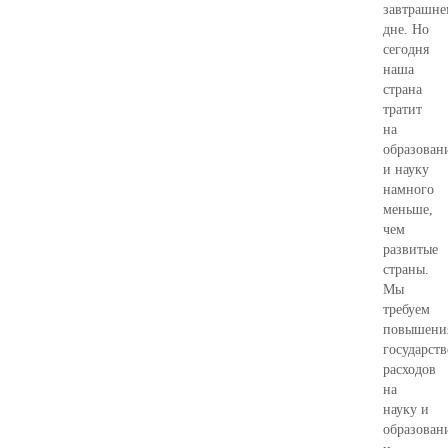
завтрашне
дне. Но
сегодня
наша
страна
тратит
на
образован
и науку
намного
меньше,
чем
развитые
страны.
Мы
требуем
повышени
государст
расходов
на
науку и
образован